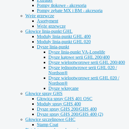
Extruder
Pompy tłokowe - akcesoria
Pompy zębate MX i BM - akcesoria
Węże grzewcze
Asortyment
Węże grzewcze
Głowice linia-punkt GHL
Moduły linia-punkt GHL 400
Moduły linia-punkt GHL 020
Dysze linia-punkt
Dysze linia-punkt VA-Longlife
Dysze kątowe serii GHL 200/400
Dysze wielootworowe serii GHL 200/400
Dysze jednootwrowe serii GHL 020 /
Nordson®
Dysze wielootworowe serii GHL 020 /
Nordson®
Dysze wkręcane
Głowice spray GHS
Głowica spray GHS 401 OSC
Moduły spray GHS 400
Dysze spray GHS 200/GHS 400
Dysze spray GHS 200/GHS 400 (2)
Głowice szczelinowe GHC
Stamp Coat