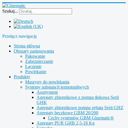
Szukaj...
Przełącz nawigację
Strona główna
Obszary zastosowania
Pakowanie
Zabezpieczanie
Łączenie
Powlekanie
Produkty
Maszyny do powlekania
Systemy substancji termotopliwych
Asortyment
Agregaty zbiornikowe z pompą tłokową Serii
GHK
Agregaty zbiornikowe pompą zębatą Serii GHZ
Agregaty beczkowe GBM 20/200
Cechy systemów GBM Gluematic®
Agregaty PUR GHB 2,5-18 Kg