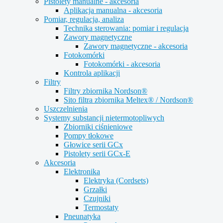
Pistolety manualne - akcesoria
Aplikacja manualna - akcesoria
Pomiar, regulacja, analiza
Technika sterowania: pomiar i regulacja
Zawory magnetyczne
Zawory magnetyczne - akcesoria
Fotokomórki
Fotokomórki - akcesoria
Kontrola aplikacji
Filtry
Filtry zbiornika Nordson®
Sito filtra zbiornika Meltex® / Nordson®
Uszczelnienia
Systemy substancji nietermotopliwych
Zbiorniki ciśnieniowe
Pompy tłokowe
Głowice serii GCx
Pistolety serii GCx-E
Akcesoria
Elektronika
Elektryka (Cordsets)
Grzałki
Czujniki
Termostaty
Pneunatyka