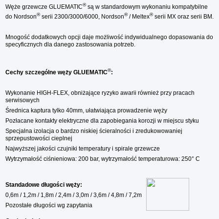
®
Węże grzewcze GLUEMATIC
są w standardowym wykonaniu kompatybilne
®
®
®
do Nordson
serii 2300/3000/6000, Nordson
/ Meltex
serii MX oraz serii BM.
Mnogość dodatkowych opcji daje możliwość indywidualnego dopasowania do
specyficznych dla danego zastosowania potrzeb.
®
Cechy szczególne węży GLUEMATIC
:
Wykonanie HIGH-FLEX, obniżające ryzyko awarii również przy pracach
serwisowych
Średnica kaptura tylko 40mm, ułatwiająca prowadzenie węży
Pozłacane kontakty elektryczne dla zapobiegania korozji w miejscu styku
Specjalna izolacja o bardzo niskiej ścieralności i zredukowowaniej
sprzepustowości cieplnej
Najwyższej jakości czujniki temperatury i spirale grzewcze
Wytrzymałość ciśnieniowa: 200 bar, wytrzymałość temperaturowa: 250° C
Standadowe długości węży:
0,6m / 1,2m / 1,8m / 2,4m / 3,0m / 3,6m / 4,8m / 7,2m
Pozostałe długości wg zapytania