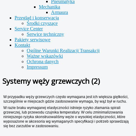
Pneumatyka
Mechanika
Armaura
Przegląd i konserwacja
Środki czyszące
Service Center
Serwice techniczny
Pakiety serwisowe
Kontakt
Ogólne Warunki Realizacji Transakcji
Ważne wskazówki
Ochrona danych
Impressum
Systemy węży grzewczych (2)
W przypadku węży grzewczych często wymagana jest ich większa giętkości,
szczególnie w miejscach gdzie zastosowanie wymaga, by wąż był w ruchu.
W razie braku wymaganej elastyczności istnieje ryzyko złamania spirali
grzewczej, lub przewodu czujnika temperatury. W celu zminimalizowania
niniejszego ryzyka skonstruowaliśmy węże o wysokiej elastyczności, które
wyposażone w akcesoria wg wymaganych specyfikacji i potrzeb sprawdzają
się bez zarzutów w zastosowaniu.